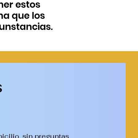
ner estos
na que los
unstancias.
s
cilio, sin preguntas.