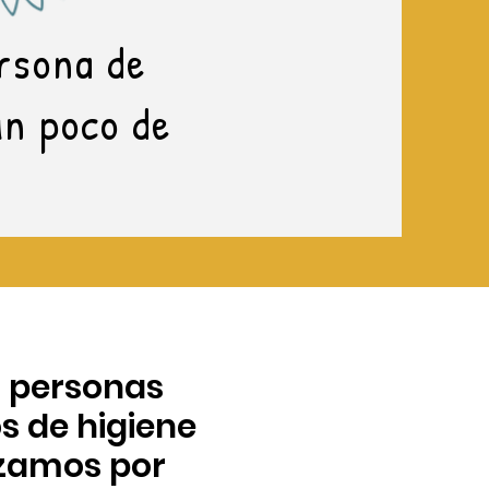
ersona de
un poco de
s personas
s de higiene
rzamos por