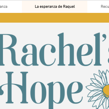
ranza
La esperanza de Raquel
Recu