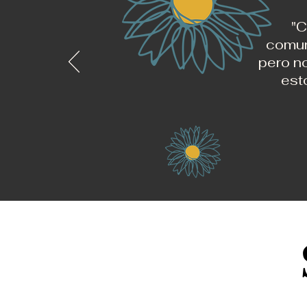
"C
comun
pero no
est