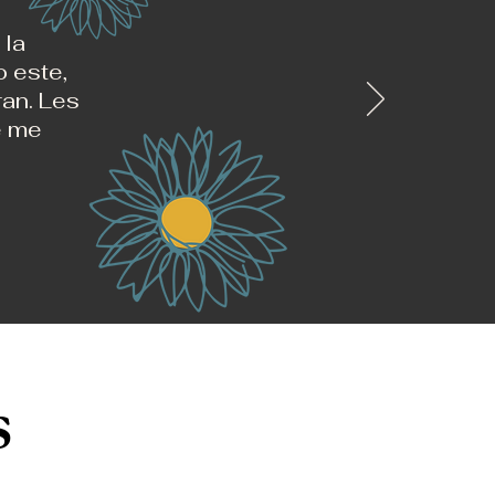
 la
 este,
ran. Les
e me
s