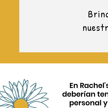
Brin
nuestr
En Rachel'
deberían ten
personal y