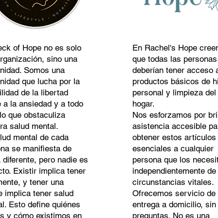
ck of Hope no es solo
En Rachel's Hope cre
rganización, sino una
que todas las personas
nidad. Somos una
deberían tener acceso 
idad que lucha por la
productos básicos de h
ilidad de la libertad
personal y limpieza del
e a la ansiedad y a todo
hogar.
lo que obstaculiza
Nos esforzamos por br
ra salud mental.
asistencia accesible pa
lud mental de cada
obtener estos artículos
na se manifiesta de
esenciales a cualquier
 diferente, pero nadie es
persona que los necesi
cto. Existir implica tener
independientemente de
ente, y tener una
circunstancias vitales.
 implica tener salud
Ofrecemos servicio de
l. Esto define quiénes
entrega a domicilio, sin
s y cómo existimos en
preguntas. No es una