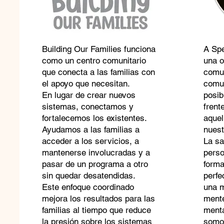
Building Our Families funciona
A Spe
como un centro comunitario
una o
que conecta a las familias con
comu
el apoyo que necesitan.
comun
En lugar de crear nuevos
posib
sistemas, conectamos y
frent
fortalecemos los existentes.
aquel
Ayudamos a las familias a
nuest
acceder a los servicios, a
La sa
mantenerse involucradas y a
perso
pasar de un programa a otro
forma
sin quedar desatendidas.
perfe
Este enfoque coordinado
una m
mejora los resultados para las
mente
familias al tiempo que reduce
menta
la presión sobre los sistemas
somo