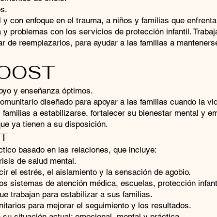
s.
l y con enfoque en el trauma, a niños y familias que enfrent
da y problemas con los servicios de protección infantil. Trab
gar de reemplazarlos, para ayudar a las familias a mantener
BOOST
oyo y enseñanza óptimos.
unitario diseñado para apoyar a las familias cuando la vi
familias a estabilizarse, fortalecer su bienestar mental y 
ue ya tienen a su disposición.
ST
ico basado en las relaciones, que incluye:
risis de salud mental.
ir el estrés, el aislamiento y la sensación de agobio.
s sistemas de atención médica, escuelas, protección infanti
e trabajan para estabilizar a sus familias.
tarios para mejorar el seguimiento y los resultados.
su situación actual: emocional, mental y práctica.