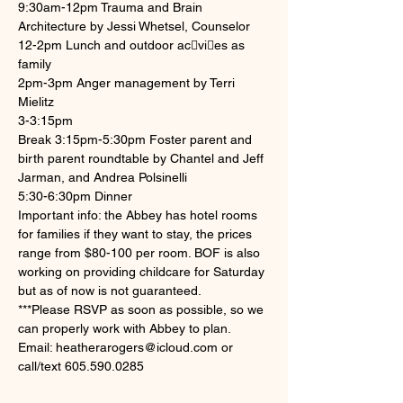
9:30am-12pm Trauma and Brain 
Architecture by Jessi Whetsel, Counselor 
12-2pm Lunch and outdoor ac􀆟vi􀆟es as 
family 
2pm-3pm Anger management by Terri 
Mielitz 
3-3:15pm
Break 3:15pm-5:30pm Foster parent and 
birth parent roundtable by Chantel and Jeff 
Jarman, and Andrea Polsinelli 
5:30-6:30pm Dinner 
Important info: the Abbey has hotel rooms 
for families if they want to stay, the prices 
range from $80-100 per room. BOF is also 
working on providing childcare for Saturday 
but as of now is not guaranteed.
***Please RSVP as soon as possible, so we 
can properly work with Abbey to plan.
Email: heatherarogers@icloud.com or 
call/text 605.590.0285