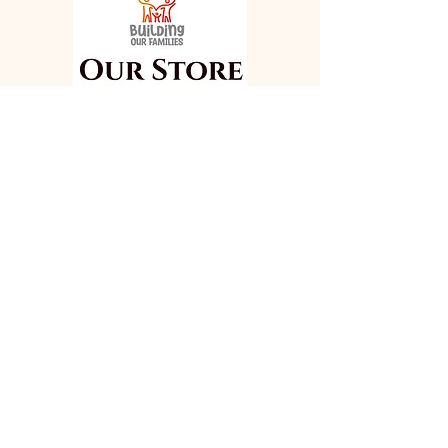
Building Our Families
605-467-9364
PO Box 545
221 South Main
Milbank, SD 57252
Our Store
605-467-0186
655 Walnut St. Suite F
Big Stone City, SD 57216
County
Rachel's Hope-
Codington
Amanda Woodruff
605-881-9243
PO Box 1843
Watertown, SD, 57201